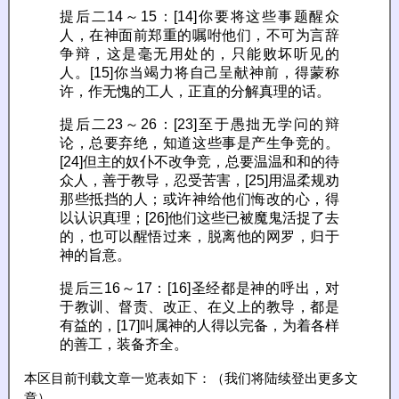
提后二14～15：[14]你要将这些事题醒众
人，在神面前郑重的嘱咐他们，不可为言辞
争辩，这是毫无用处的，只能败坏听见的
人。[15]你当竭力将自己呈献神前，得蒙称
许，作无愧的工人，正直的分解真理的话。
提后二23～26：[23]至于愚拙无学问的辩
论，总要弃绝，知道这些事是产生争竞的。
[24]但主的奴仆不改争竞，总要温温和和的待
众人，善于教导，忍受苦害，[25]用温柔规劝
那些抵挡的人；或许神给他们悔改的心，得
以认识真理；[26]他们这些已被魔鬼活捉了去
的，也可以醒悟过来，脱离他的网罗，归于
神的旨意。
提后三16～17：[16]圣经都是神的呼出，对
于教训、督责、改正、在义上的教导，都是
有益的，[17]叫属神的人得以完备，为着各样
的善工，装备齐全。
本区目前刊载文章一览表如下：（我们将陆续登出更多文
章）