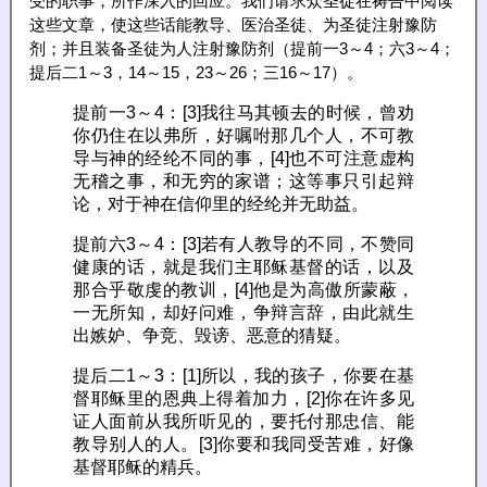
受的职事，所作深入的回应。我们请求众圣徒在祷告中阅读
这些文章，使这些话能教导、医治圣徒、为圣徒注射豫防
剂；并且装备圣徒为人注射豫防剂（提前一3～4；六3～4；
提后二1～3，14～15，23～26；三16～17）。
提前一3～4：[3]我往马其顿去的时候，曾劝
你仍住在以弗所，好嘱咐那几个人，不可教
导与神的经纶不同的事，[4]也不可注意虚构
无稽之事，和无穷的家谱；这等事只引起辩
论，对于神在信仰里的经纶并无助益。
提前六3～4：[3]若有人教导的不同，不赞同
健康的话，就是我们主耶稣基督的话，以及
那合乎敬虔的教训，[4]他是为高傲所蒙蔽，
一无所知，却好问难，争辩言辞，由此就生
出嫉妒、争竞、毁谤、恶意的猜疑。
提后二1～3：[1]所以，我的孩子，你要在基
督耶稣里的恩典上得着加力，[2]你在许多见
证人面前从我所听见的，要托付那忠信、能
教导别人的人。[3]你要和我同受苦难，好像
基督耶稣的精兵。