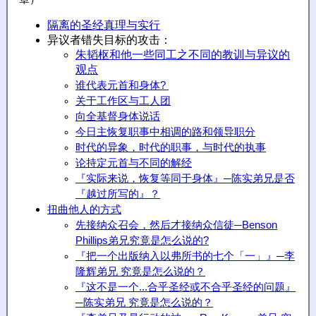
隔离的圣经真理与实行
异议者错失目标的攻击：
朱韬枢和他一些同工之不同的教训与异议的
观点
谁代表元首和身体?
关于工作区与工人团
向全基督身体说话
今日主恢复职事中相调的路和领导职分
时代的异象，时代的职事，与时代的执事
论持定元首与不同的解经
『实际来说，恢复等同于身体』─陈实弟兄是否
『越过所写的』？
扭曲他人的方式
先接纳众召会，然后才接纳众信徒─Benson
Phillips弟兄究竟是怎么说的?
『把一个出版纳入以弗所书的七个「一」』─李
隆辉弟兄
究竟
是怎么说的？
『这不是一个...合乎圣经或不合乎圣经的问题』
─陈实弟兄
究竟
是怎么说的？