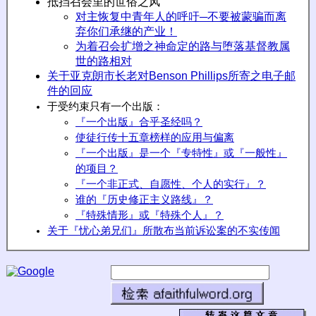
抵挡召会里的世俗之风
对主恢复中青年人的呼吁─不要被蒙骗而离
弃你们承继的产业！
为着召会扩增之神命定的路与堕落基督教属
世的路相对
关于亚克朗市长老对Benson Phillips所寄之电子邮
件的回应
于受约束只有一个出版：
『一个出版』合乎圣经吗？
使徒行传十五章榜样的应用与偏离
『一个出版』是一个『专特性』或『一般性』
的项目？
『一个非正式、自愿性、个人的实行』？
谁的『历史修正主义路线』？
『特殊情形』或『特殊个人』？
关于『忧心弟兄们』所散布当前诉讼案的不实传闻